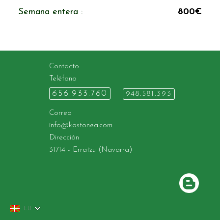
Semana entera :
800€
Contacto
Teléfono
656.933.760
948.581.393
Correo
info@
kastonea.com
Dirección
31714
-
Erratzu (Navarra)
EU