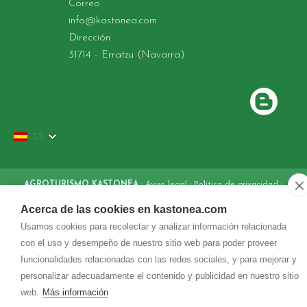
Correo
info@
kastonea.com
Dirección
31714
-
Erratzu (Navarra)
ES
-
-
-
AGROTURISMO KASTONEA
Aviso legal
Política de privacidad
Política de cookies
-
Acerca de las cookies en kastonea.com
Usamos cookies para recolectar y analizar información relacionada
con el uso y desempeño de nuestro sitio web para poder proveer
funcionalidades relacionadas con las redes sociales, y para mejorar y
personalizar adecuadamente el contenido y publicidad en nuestro sitio
web.
Más información