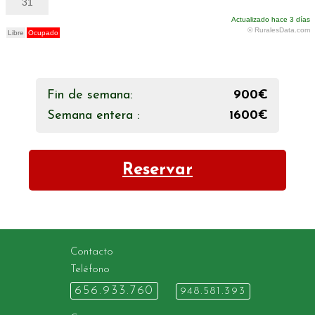
Fin de semana:
900€
Semana entera :
1600€
Reservar
Contacto
Teléfono
656.933.760
948.581.393