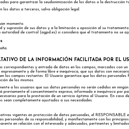
adas para garantizar la seudonimización de los datos o la destrucción t
 los datos a terceros, salvo obligación legal.
quier momento.
d y supresión de sus datos y a la limitación u oposición al su tratamiento
autoridad de control (agpd.es) si considera que el tratamiento no se aj
os
:
paña.
LTATIVO DE LA INFORMACIÓN FACILITADA POR EL U
las correspondientes y entrada de datos en los campos, marcados con un a
expresamente y de forma libre e inequívoca, que sus datos son necesario
os en los campos restantes. El Usuario garantiza que los datos personal
ción de los mismos.
 a los usuarios que sus datos personales no serán cedidos en ningún c
rá previamente el consentimiento expreso, informado e inequívoco por par
necesarios para la prestación de un servicio óptimo al Usuario. En caso d
ados sean completamente ajustados a sus necesidades.
ativas vigentes en protección de datos personales, el RESPONSABLE est
personales de su responsabilidad, y manifiestamente con los principios 
parente en relación con el interesado y adecuados, pertinentes y limitados 