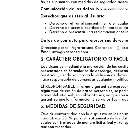
fin, se suprimirán con medidas de seguridad adecu
Comunicación de los datos
: No se comunicarán
Derechos que asisten al Usuario:
Derecho a retirar el consentimiento en cual
Derecho de acceso, rectificación, portabilida
Derecho a presentar una reclamación ante la 
Datos de contacto para ejercer sus derech
Dirección postal: Agroturismo Kastonea. - (), Es
Email: info@
kastonea.com
2. CARÁCTER OBLIGATORIO O FACU
Los Usuarios, mediante la marcación de las casil
presentados en formularios de descarga, aceptan 
prestador, siendo voluntaria la inclusión de dat
hace responsable de comunicar cualquier modifica
El RESPONSABLE informa y garantiza expresamente
algún tipo de cesión de datos personales, se pedi
través del sitio web son obligatorios, ya que son 
garantiza que la información y servicios facilit
3. MEDIDAS DE SEGURIDAD
Que de conformidad con lo dispuesto en las norm
normativas GDPR para el tratamiento de los datos 
cuales son tratados de manera lícita, leal y trans
que son tratados.