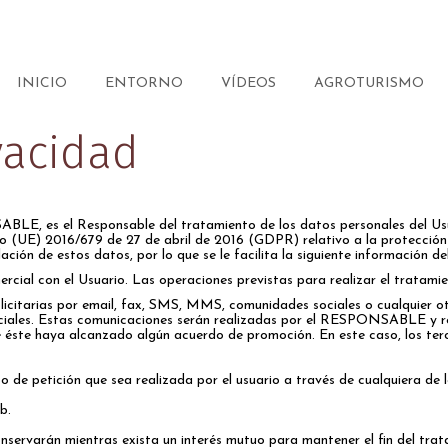
INICIO
ENTORNO
VÍDEOS
AGROTURISMO
vacidad
LE, es el Responsable del tratamiento de los datos personales del Usu
 (UE) 2016/679 de 27 de abril de 2016 (GDPR) relativo a la protección d
ación de estos datos, por lo que se le facilita la siguiente información d
rcial con el Usuario. Las operaciones previstas para realizar el tratamie
citarias por email, fax, SMS, MMS, comunidades sociales o cualquier otr
rciales. Estas comunicaciones serán realizadas por el RESPONSABLE y re
 éste haya alcanzado algún acuerdo de promoción. En este caso, los ter
ipo de petición que sea realizada por el usuario a través de cualquiera d
b.
nservarán mientras exista un interés mutuo para mantener el fin del tra