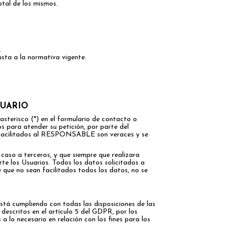
otal de los mismos.
.
usta a la normativa vigente.
SUARIO
sterisco (*) en el formulario de contacto o
s para atender su petición, por parte del
es facilitados al RESPONSABLE son veraces y se
aso a terceros, y que siempre que realizara
te los Usuarios. Todos los datos solicitados a
e que no sean facilitados todos los datos, no se
á cumpliendo con todas las disposiciones de las
descritos en el artículo 5 del GDPR, por los
a lo necesario en relación con los fines para los