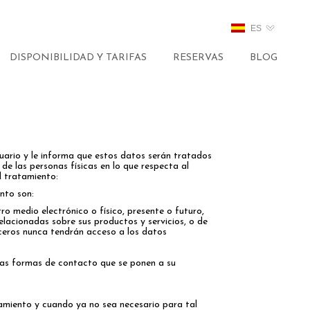
ES
DISPONIBILIDAD Y TARIFAS
RESERVAS
BLOG
ario y le informa que estos datos serán tratados
e las personas físicas en lo que respecta al
el tratamiento:
nto son:
o medio electrónico o físico, presente o futuro,
lacionadas sobre sus productos y servicios, o de
ceros nunca tendrán acceso a los datos
e las formas de contacto que se ponen a su
tamiento y cuando ya no sea necesario para tal